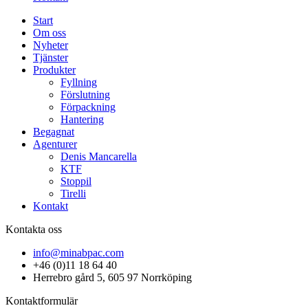
Start
Om oss
Nyheter
Tjänster
Produkter
Fyllning
Förslutning
Förpackning
Hantering
Begagnat
Agenturer
Denis Mancarella
KTF
Stoppil
Tirelli
Kontakt
Kontakta oss
info@minabpac.com
+46 (0)11 18 64 40
Herrebro gård 5, 605 97 Norrköping
Kontaktformulär