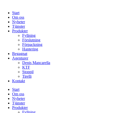
Start
Om oss
Nyheter
Tjänster
Produkter
Fyllning
Förslutning
Förpackning
Hantering
Begagnat
Agenturer
Denis Mancarella
KTF
Stoppil
Tirelli
Kontakt
Start
Om oss
Nyheter
Tjänster
Produkter
Fyllning