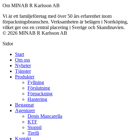
Om MINAB R Karlsson AB
Vi är ett familjeföretag med över 50 års erfarenhet inom
förpackningsbranschen. Verksamheten är belägen i Norrköping,
vilket ger oss en central placering i Sverige och Skandinavien.
© 2026 MINAB R Karlsson AB
Sidor
Start
Om oss
Nyheter
Tjänster
Produkter
Fyllning
Förslutning
Förpackning
Hantering
Begagnat
Agenturer
Denis Mancarella
KTF
Stoppil
Tirelli
Kontakt